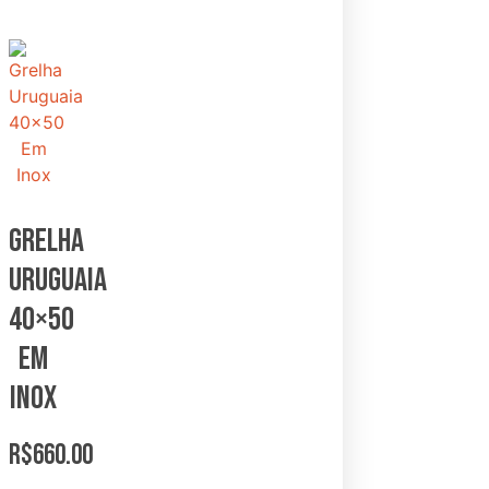
Grelha
Uruguaia
40×50
Em
Inox
R$
660.00