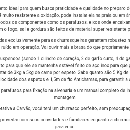
nto ideal para quem busca praticidade e qualidade no preparo d
é muito resistente a oxidação, pode instalar ela na praia ou em
odos os componentes como os parafusos, eixos onde encaixam
 o fogo, sal e gordura são feitos de material super resistente pa
das exclusivamente para as churrasqueiras garantem robustez 
 ruído em operação. Vai ouvir mais a brasa do que propriamente
spensos (sendo 1 cilindro de coração, 2 de garfo curto, 4 de ga
to para que ele se mantenha estável feito de aço inox para que
tar de 3kg a 5kg de carne por espeto. Sabe quanto são 5 Kg de 
elocidade dos espetos e 1,5m de fio Antichamas, para garantir a 
arafusos para fixação na alvenaria e um manual completo de ins
montagem.
tativa a Carvão, você terá um churrasco perfeito, sem preocupa
roveitar com seus convidados e familiares enquanto a churrasq
para você.