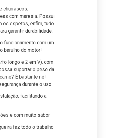
e churrascos.
 áreas com maresia. Possui
 os espetos, enfim, tudo
ra garantir durabilidade.
no funcionamento com um
 o barulho do motor!
rfo longo e 2 em V), com
 possa suportar o peso da
carne? É bastante né!
segurança durante o uso.
talação, facilitando a
ções e com muito sabor.
ueira faz todo o trabalho